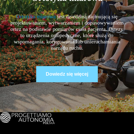
Ortotyka miarowa
jest dziedziną zajmującą się
projektowaniem, wytwarzaniem i dopasowywaniem
ortez na podstawie pomiarów ciała pacjenta. Ortezy
to urządzenia ortopedyczne, które służą do
wspomagania, korygowania lub unieruchamiania
narządu ruchu.
Dowiedz się więcej